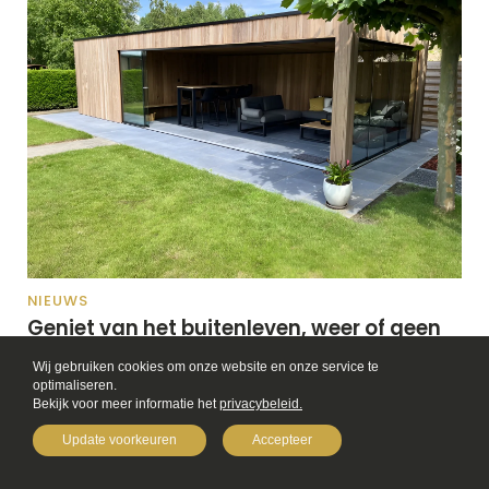
NIEUWS
Geniet van het buitenleven, weer of geen
weer: de meerwaarde van
Wij gebruiken cookies om onze website en onze service te 
terrasoverkappingen
optimaliseren.

Geniet langer van je terras met een terrasoverkapping op maat.
Bekijk voor meer informatie het
privacybeleid.
Beschermt tegen regen en zon ...
Update voorkeuren
Accepteer
MAAK EEN AFSPRAAK
Lees verder